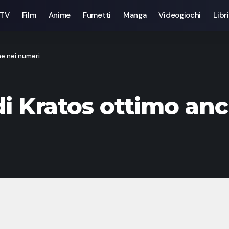
 TV
Film
Anime
Fumetti
Manga
Videogiochi
Libri
he nei numeri
 di Kratos ottimo an