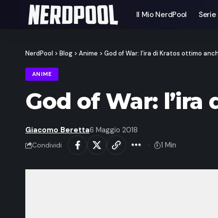
Il Mio NerdPool
Serie
NerdPool
>
Blog
>
Anime
>
God of War: l’ira di Kratos ottimo anc
ANIME
God of War: l’ira
Giacomo Beretta
6 Maggio 2018
1 Min
Condividi