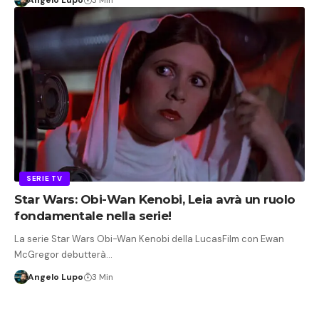
SERIE TV
Star Wars: Obi-Wan Kenobi, Leia avrà un ruolo
fondamentale nella serie!
La serie Star Wars Obi-Wan Kenobi della LucasFilm con Ewan
McGregor debutterà…
Angelo Lupo
3 Min