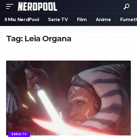
Il Mio NerdPool
Serie TV
Film
Anime
Fumett
Tag:
Leia Organa
SERIE TV