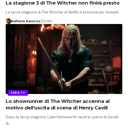
La stagione 3 di The Witcher non finirà presto
La terza stagione di The Witcher di Netflix è prevista per l'estate…
Raffaele Ramirez
4 Min
SERIE TV
Lo showrunner di The Witcher accenna al
motivo dell’uscita di scena di Henry Cavill
Dopo la terza stagione, Liam Hemsworth vestirà i panni di Geralt
di…