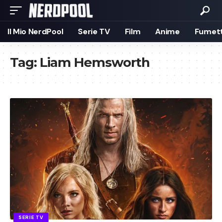
Il Mio NerdPool
Serie TV
Film
Anime
Fumett
Tag:
Liam Hemsworth
SERIE TV