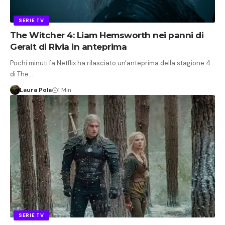
SERIE TV
The Witcher 4: Liam Hemsworth nei panni di
Geralt di Rivia in anteprima
Pochi minuti fa Netflix ha rilasciato un'anteprima della stagione 4
di The…
Laura Pola
1 Min
SERIE TV