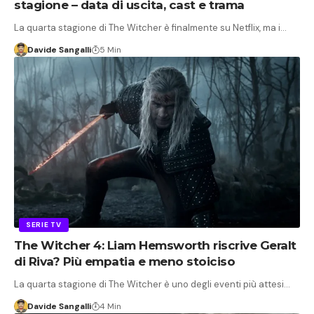
stagione – data di uscita, cast e trama
La quarta stagione di The Witcher è finalmente su Netflix, ma i…
Davide Sangalli
5 Min
SERIE TV
The Witcher 4: Liam Hemsworth riscrive Geralt
di Riva? Più empatia e meno stoiciso
La quarta stagione di The Witcher è uno degli eventi più attesi…
Davide Sangalli
4 Min