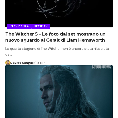
IN EVIDENZA
SERIE TV
The Witcher 5 – Le foto dal set mostrano un
nuovo sguardo al Geralt di Liam Hemsworth
La quarta stagione di The Witcher non è ancora stata rilasciata
da…
Davide Sangalli
3 Min