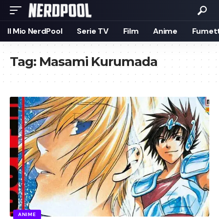
Il Mio NerdPool
Serie TV
Film
Anime
Fumett
Tag:
Masami Kurumada
ANIME