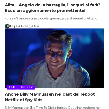
Alita – Angelo della battaglia, il sequel si farà?
Ecco un aggiornamento promettente!
Forse c'è ancora una piccola speranza per il sequel di Alita -…
Angelo Lupo
4 Min
FILM
SERIE TV
Anche Billy Magnussen nel cast del reboot
Netflix di Spy Kids
Billy Magnussen (No Time To Die), riferisce Deadline, reciterà nel