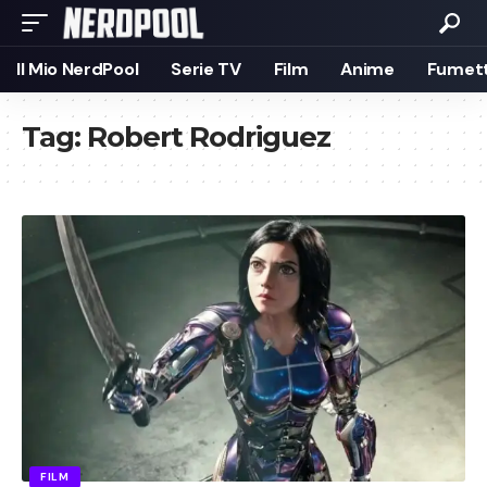
Il Mio NerdPool
Serie TV
Film
Anime
Fumett
Tag:
Robert Rodriguez
FILM