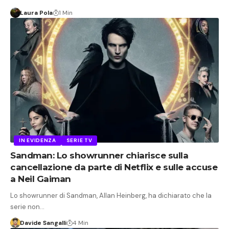
Laura Pola
1 Min
IN EVIDENZA
SERIE TV
Sandman: Lo showrunner chiarisce sulla
cancellazione da parte di Netflix e sulle accuse
a Neil Gaiman
Lo showrunner di Sandman, Allan Heinberg, ha dichiarato che la
serie non…
Davide Sangalli
4 Min