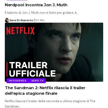
Nerdpool incontra Jon J. Muth
Il talento di Jon J. Muth non è fatto per gridare, è…
Sara Di Giacinto
10 Min
IN EVIDENZA
SERIE TV
The Sandman 2: Netflix rilascia il trailer
dell’epica stagione finale
Netflix rilascia il trailer della seconda e ultima stagione di The
Sandman…