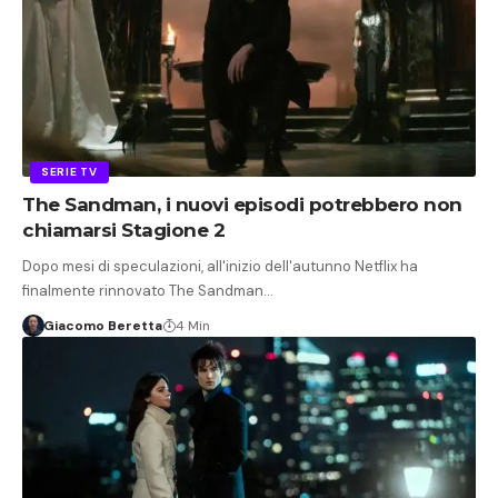
SERIE TV
The Sandman, i nuovi episodi potrebbero non
chiamarsi Stagione 2
Dopo mesi di speculazioni, all'inizio dell'autunno Netflix ha
finalmente rinnovato The Sandman…
Giacomo Beretta
4 Min