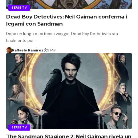
SERIE TV
Dead Boy Detectives: Neil Gaiman conferma i
legami con Sandman
Dopo un lungo e tortuoso viaggio, Dead Boy Detectives sta
finalmente per…
Raffaele Ramirez
3 Min
SERIE TV
The Sandman Stagione 2: Neil Gaiman rivela un