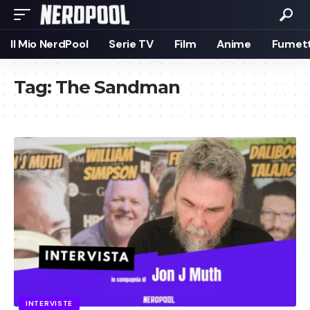
Il Mio NerdPool
Serie TV
Film
Anime
Fumett
Tag:
The Sandman
INTERVISTE