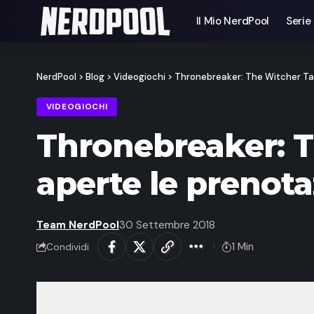
Il Mio NerdPool
Serie
NerdPool
>
Blog
>
Videogiochi
>
Thronebreaker: The Witcher Tale
VIDEOGIOCHI
Thronebreaker: Th
aperte le prenota
Team NerdPool
30 Settembre 2018
1 Min
Condividi