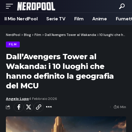
Il Mio NerdPool
Serie TV
Film
Anime
Fumett
NerdPool
>
Blog
>
Film
>
Dall’Avengers Tower al Wakanda: i 10 luoghi che hanno definito la geografia del MCU
FILM
Dall’Avengers Tower al
Wakanda: i 10 luoghi che
hanno definito la geografia
del MCU
Angelo Lupo
4 Febbraio 2026
6 Min