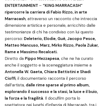
ENTERTAINMENT
–
“KING MARRACASH”
ripercorre la carriera di Fabio Rizzo, in arte
Marracash
, attraverso un racconto che intreccia
dimensione artistica e personale, arricchito dalle
testimonianze di chi ha condiviso con lui questo
percorso:
Deleterio, Elodie, Guè, Jacopo Pesce,
Matteo Mancuso, Marz, Mirko Rizzo, Paola Zukar,
Rame e Massimo Recalcati.
Diretto da
Pippo Mezzapesa
, che ne ha curato
anche il soggetto e la sceneggiatura insieme a
Antonella W. Gaeta, Chiara Battistini e Shadi
Cioffi
, il documentario racconta il percorso
dall’artista,
dalle rime sparse al primo album,
esplorando il successo e la stasi, la luce e il buio,
la forza e la fragilità
. Il docufilm porta lo
spettatore nei luoghi d’infanzia di Marracash, tra i