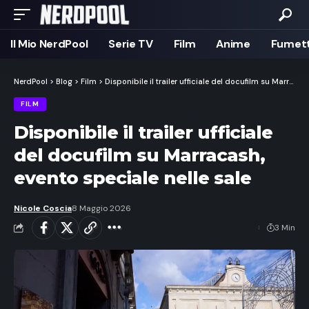
Il Mio NerdPool
Serie TV
Film
Anime
Fumett
NerdPool
>
Blog
>
Film
>
Disponibile il trailer ufficiale del docufilm su Marracash, evento speciale nelle sale
FILM
Disponibile il trailer ufficiale
del docufilm su Marracash,
evento speciale nelle sale
Nicole Coscia
8 Maggio 2026
3 Min