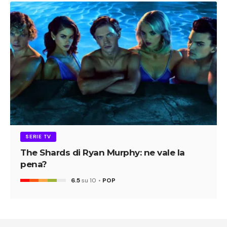
SERIE TV
The Shards di Ryan Murphy: ne vale la
pena?
6.5
su 10
POP