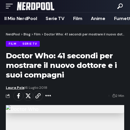
Il Mio NerdPool
Serie TV
Film
Anime
Fumett
NerdPool
>
Blog
>
Film
>
Doctor Who: 41 secondi per mostrare il nuovo dottore e i suoi compagni
FILM
SERIE TV
Doctor Who: 41 secondi per
mostrare il nuovo dottore e i
suoi compagni
Laura Pola
16 Luglio 2018
2 Min