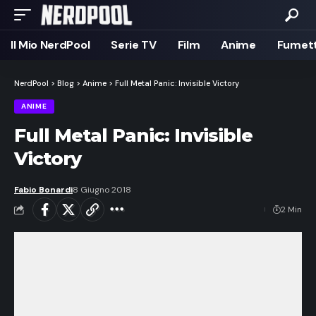
Il Mio NerdPool
Serie TV
Film
Anime
Fumett
NerdPool
>
Blog
>
Anime
>
Full Metal Panic: Invisible Victory
ANIME
Full Metal Panic: Invisible
Victory
Fabio Bonardi
8 Giugno 2018
2 Min