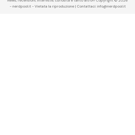
News, recensioni, interviste, curiosità e tanto altro!!! Copyright © 2026
- nerdpool.it - Vietata la riproduzione | Contattaci: info@nerdpool.it