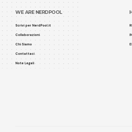
WE ARE NERDPOOL
Scrivi per NerdPool.it
R
Collaborazioni
I
Chi Siamo
E
Contattaci
Note Legali