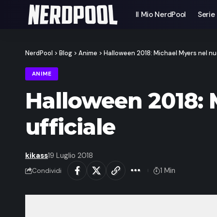
Il Mio NerdPool
Serie
NerdPool
>
Blog
>
Anime
>
Halloween 2018: Michael Myers nel nuo
ANIME
Halloween 2018: 
ufficiale
kikass
19 Luglio 2018
1 Min
Condividi