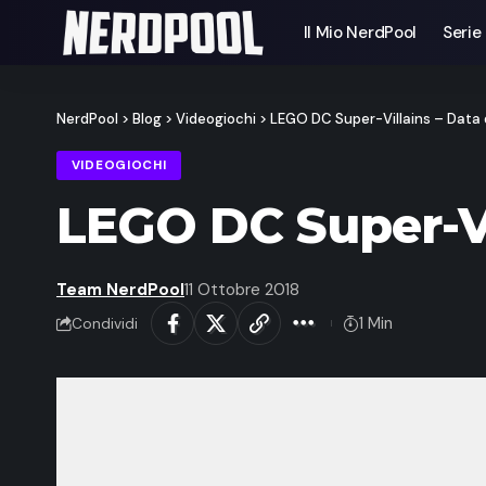
Il Mio NerdPool
Serie
NerdPool
>
Blog
>
Videogiochi
>
LEGO DC Super-Villains – Data di
VIDEOGIOCHI
LEGO DC Super-Vil
Team NerdPool
11 Ottobre 2018
1 Min
Condividi