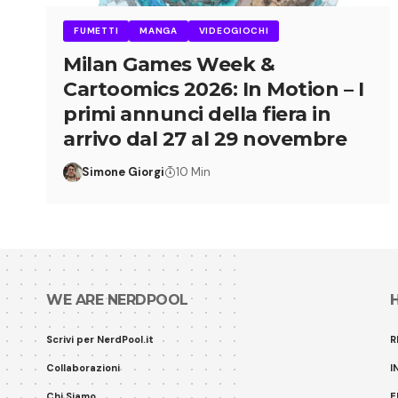
FUMETTI
MANGA
VIDEOGIOCHI
Milan Games Week &
Cartoomics 2026: In Motion – I
primi annunci della fiera in
arrivo dal 27 al 29 novembre
Simone Giorgi
10 Min
WE ARE NERDPOOL
Scrivi per NerdPool.it
R
Collaborazioni
I
Chi Siamo
E