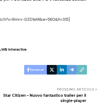
watch?v=Rmrv-DZD1eM&w=560&h=315]
s
WB Interactive
Facebook
PROSSIMO ARTICOLO
Star Citizen – Nuovo fantastico trailer per il
single-player