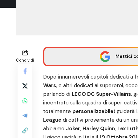
Mettici c
Condividi
Dopo innumerevoli capitoli dedicati a
Wars
, e altri dedicati ai supereroi, ec
parlando di
LEGO DC Super-Villains
, 
incentrato sulla squadra di super catti
totalmente
personalizzabile
) guiderà 
League
di cattivi proveniente da un un
abbiamo
Joker
,
Harley Quinn
,
Lex Lut
Il gioco uscirà in Italia il
19 Ottobre 20