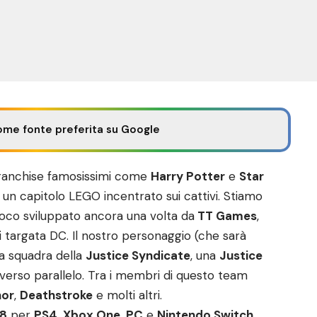
ome fonte preferita su Google
 franchise famosissimi come
Harry Potter
e
Star
co un capitolo LEGO incentrato sui cattivi. Stiamo
gioco sviluppato ancora una volta da
TT Games
,
vi targata DC. Il nostro personaggio (che sarà
la squadra della
Justice Syndicate
, una
Justice
iverso parallelo. Tra i membri di questo team
hor
,
Deathstroke
e molti altri.
18
per
PS4
,
Xbox One
,
PC
e
Nintendo Switch
.