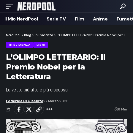
Il Mio NerdPool
Serie TV
Film
Anime
Fumett
NerdPool
>
Blog
>
In Evidenza
>
L’OLIMPO LETTERARIO: Il Premio Nobel per la Letteratura
IN EVIDENZA
LIBRI
L’OLIMPO LETTERARIO: Il
Premio Nobel per la
Letteratura
La vetta più alta e più discussa
Federica Di Giacinto
27 Marzo 2026
6 Min