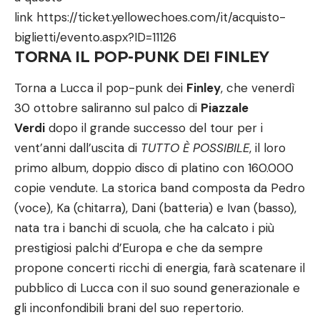
link
https://ticket.yellowechoes.com/it/acquisto-
biglietti/evento.aspx?ID=11126
TORNA IL POP-PUNK DEI FINLEY
Torna a Lucca il pop-punk dei
Finley
, che venerdì
30 ottobre saliranno sul
palco di
Piazzale
Verdi
dopo il grande successo del tour per i
vent’anni dall’uscita di
TUTTO È POSSIBILE
, il loro
primo album, doppio disco di platino con 160.000
copie vendute. La storica band composta da Pedro
(voce), Ka (chitarra), Dani (batteria) e Ivan (basso),
nata tra i banchi di scuola, che ha calcato i più
prestigiosi palchi d’Europa e che da sempre
propone concerti ricchi di energia, farà scatenare il
pubblico di Lucca con il suo sound generazionale e
gli inconfondibili brani del suo repertorio.