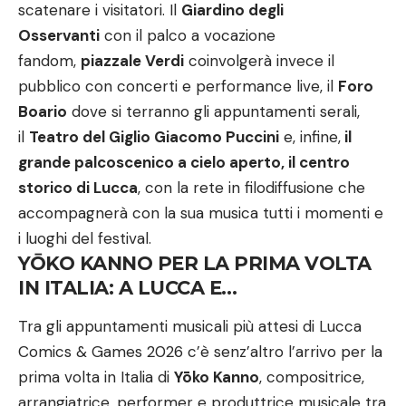
scatenare i visitatori. Il
Giardino degli
Osservanti
con il palco a vocazione
fandom,
piazzale Verdi
coinvolgerà invece il
pubblico con concerti e performance live, il
Foro
Boario
dove si terranno gli appuntamenti serali,
il
Teatro del Giglio Giacomo Puccini
e, infine,
il
grande palcoscenico a cielo aperto, il centro
storico di Lucca
, con la rete in filodiffusione che
accompagnerà con la sua musica tutti i momenti e
i luoghi del festival.
YŌKO KANNO PER LA PRIMA VOLTA
IN ITALIA: A LUCCA E…
Tra gli appuntamenti musicali più attesi di Lucca
Comics & Games 2026 c’è senz’altro l’arrivo per la
prima volta in Italia di
Yōko Kanno
, compositrice,
arrangiatrice, performer e produttrice musicale tra