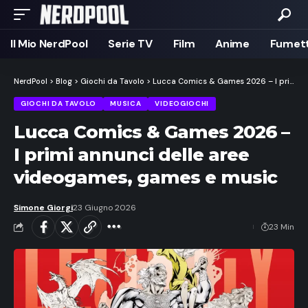
Il Mio NerdPool
Serie TV
Film
Anime
Fumett
NerdPool
>
Blog
>
Giochi da Tavolo
>
Lucca Comics & Games 2026 – I primi annunci delle aree videogames, games e music
GIOCHI DA TAVOLO
MUSICA
VIDEOGIOCHI
Lucca Comics & Games 2026 –
I primi annunci delle aree
videogames, games e music
Simone Giorgi
23 Giugno 2026
23 Min