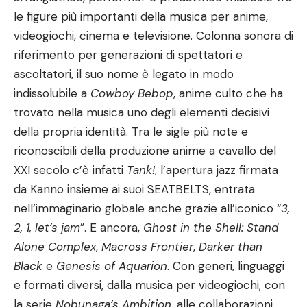
le figure più importanti della musica per anime,
videogiochi, cinema e televisione. Colonna sonora di
riferimento per generazioni di spettatori e
ascoltatori, il suo nome è legato in modo
indissolubile a
Cowboy Bebop
, anime culto che ha
trovato nella musica uno degli elementi decisivi
della propria identità. Tra le sigle più note e
riconoscibili della produzione anime a cavallo del
XXI secolo c’è infatti
Tank!
, l’apertura jazz firmata
da Kanno insieme ai suoi SEATBELTS, entrata
nell’immaginario globale anche grazie all’iconico “
3,
2, 1, let’s jam
”. E ancora,
Ghost in the Shell: Stand
Alone Complex
,
Macross Frontier
,
Darker than
Black
e
Genesis of Aquarion
. Con generi, linguaggi
e formati diversi, dalla musica per videogiochi, con
la serie
Nobunaga’s Ambition
, alle collaborazioni