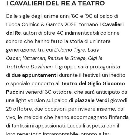
I CAVALIERI DEL RE A TEATRO
Dalle sigle degli anime anni ’80 e ’90 al palco di
Lucca Comics & Games 2026: tornano
I Cavalieri
del Re
, autori di oltre 40 indimenticabili colonne
sonore che hanno fatto la storia di un’intera
generazione, tra cui
L’Uomo Tigre
,
Lady
Oscar
,
Yattaman
,
Ransie la Strega
,
Gigi la
Trottola
e
Devilman
. Il gruppo sarà protagonista
di
due appuntamenti
durante il festival: un inedito
e speciale concerto al
Teatro del Giglio Giacomo
Puccini
venerdì 30 ottobre, che sarà anticipato da
una light version sul palco di
piazzale Verdi
giovedì
29 ottobre, due occasioni per rivivere insieme, dal
vivo, le melodie che hanno accompagnato l’infanzia
di tantissimi appassionati. Lucca li aspetta con il
loro repertorio intramontabile, pronto a far