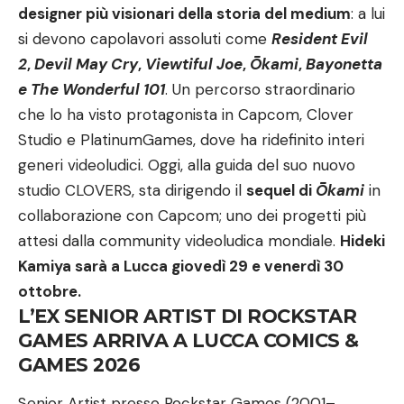
designer più visionari della storia del medium
: a lui
si devono capolavori assoluti come
Resident Evil
2
,
Devil May Cry
,
Viewtiful Joe
,
Ōkami
,
Bayonetta
e The Wonderful 101
. Un percorso straordinario
che lo ha visto protagonista in Capcom, Clover
Studio e PlatinumGames, dove ha ridefinito interi
generi videoludici. Oggi, alla guida del suo nuovo
studio CLOVERS, sta dirigendo il
sequel di
Ōkami
in
collaborazione con Capcom; uno dei progetti più
attesi dalla community videoludica mondiale.
Hideki
Kamiya sarà a Lucca giovedì 29 e venerdì 30
ottobre.
L’EX SENIOR ARTIST DI ROCKSTAR
GAMES ARRIVA A LUCCA COMICS &
GAMES 2026
Senior Artist presso Rockstar Games (2001–