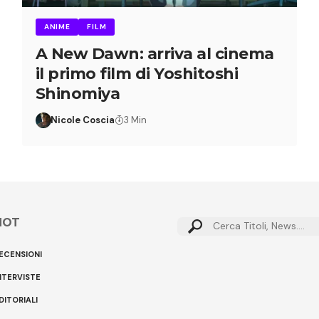
ANIME
FILM
A New Dawn: arriva al cinema
il primo film di Yoshitoshi
Shinomiya
Nicole Coscia
3 Min
HOT
ECENSIONI
NTERVISTE
DITORIALI