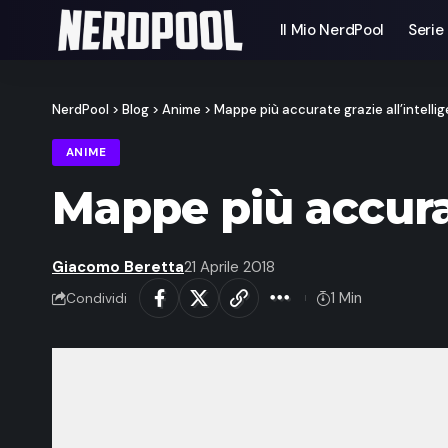
Il Mio NerdPool
Serie
NerdPool
>
Blog
>
Anime
>
Mappe più accurate grazie all’intellige
ANIME
Mappe più accurate
Giacomo Beretta
21 Aprile 2018
1 Min
Condividi