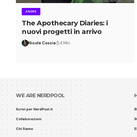
ANIME
The Apothecary Diaries: i
nuovi progetti in arrivo
Nicole Coscia
4 Min
WE ARE NERDPOOL
Scrivi per NerdPool.it
R
Collaborazioni
I
Chi Siamo
E