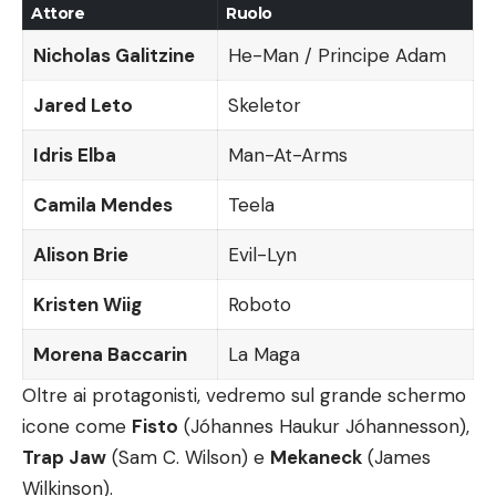
Attore
Ruolo
Nicholas Galitzine
He-Man / Principe Adam
Jared Leto
Skeletor
Idris Elba
Man-At-Arms
Camila Mendes
Teela
Alison Brie
Evil-Lyn
Kristen Wiig
Roboto
Morena Baccarin
La Maga
Oltre ai protagonisti, vedremo sul grande schermo
icone come
Fisto
(Jóhannes Haukur Jóhannesson),
Trap Jaw
(Sam C. Wilson) e
Mekaneck
(James
Wilkinson).