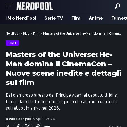
Il Mio NerdPool
Serie TV
Film
Anime
Fumett
NerdPool
>
Blog
>
Film
>
Masters of the Universe: He-Man domina il CinemaCon – Nuove scene inedite e dettagli sul film
FILM
Masters of the Universe: He-
Man domina il CinemaCon –
Nuove scene inedite e dettagli
sul film
Dal clamoroso arresto del Principe Adam al debutto di Idris
Elba e Jared Leto: ecco tutto quello che abbiamo scoperto
sul reboot in arrivo nel 2026.
Davide Sangalli
16 Aprile 2026
4 Min