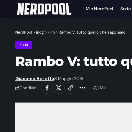
Il Mio NerdPool
Serie
NerdPool
>
Blog
>
Film
>
Rambo V: tutto quello che sappiamo.
FILM
Rambo V: tutto q
Giacomo Beretta
8 Maggio 2018
1 Min
Condividi