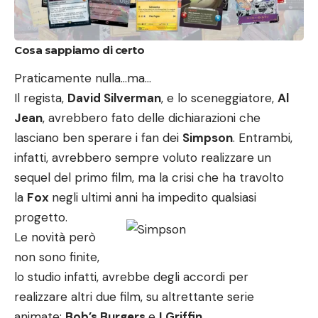
Cosa sappiamo di certo
Praticamente nulla…ma…
Il regista,
David Silverman
, e lo sceneggiatore,
Al
Jean
, avrebbero fato delle dichiarazioni che
lasciano ben sperare i fan dei
Simpson
. Entrambi,
infatti, avrebbero sempre voluto realizzare un
sequel del primo film, ma la crisi che ha travolto
la
Fox
negli ultimi anni ha impedito qualsiasi
progetto.
Le novità però
non sono finite,
lo studio infatti, avrebbe degli accordi per
realizzare altri due film, su altrettante serie
animate:
Bob’s Burgers
e
I Griffin
.