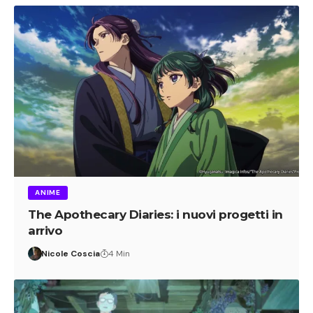
ANIME
The Apothecary Diaries: i nuovi progetti in
arrivo
Nicole Coscia
4 Min