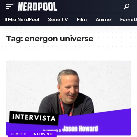
Il Mio NerdPool
Serie TV
Film
Anime
Fumett
Tag:
energon universe
FUMETTI
INTERVISTE