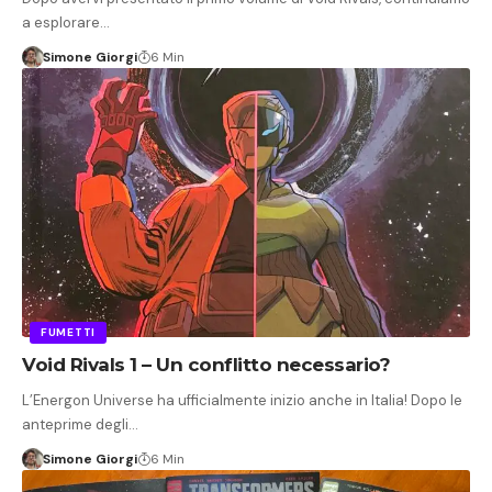
a esplorare…
Simone Giorgi
6 Min
FUMETTI
Void Rivals 1 – Un conflitto necessario?
L’Energon Universe ha ufficialmente inizio anche in Italia! Dopo le
anteprime degli…
Simone Giorgi
6 Min