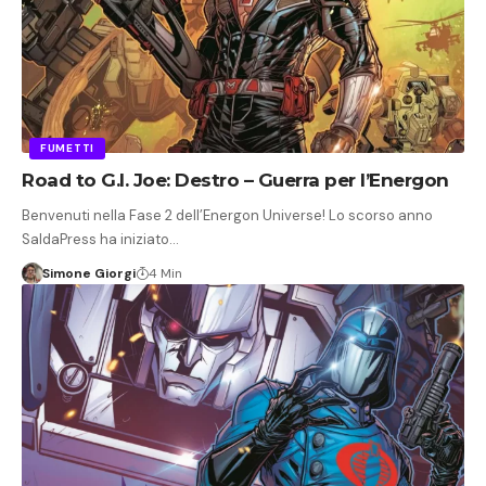
FUMETTI
Road to G.I. Joe: Destro – Guerra per l’Energon
Benvenuti nella Fase 2 dell’Energon Universe! Lo scorso anno
SaldaPress ha iniziato…
Simone Giorgi
4 Min