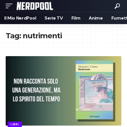
Il Mio NerdPool
Serie TV
Film
Anime
Fumett
Tag:
nutrimenti
LIBRI