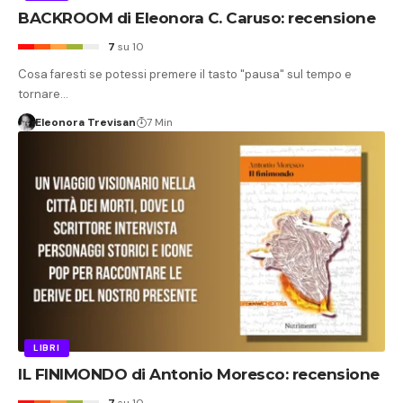
BACKROOM di Eleonora C. Caruso: recensione
7
su 10
Cosa faresti se potessi premere il tasto "pausa" sul tempo e
tornare…
Eleonora Trevisan
7 Min
LIBRI
IL FINIMONDO di Antonio Moresco: recensione
7
su 10