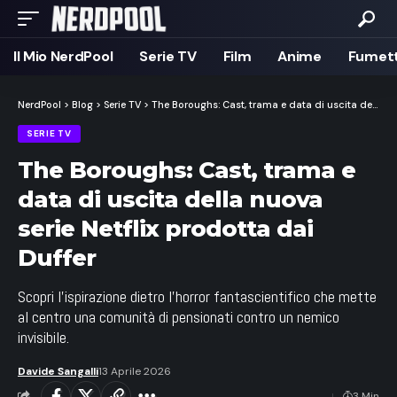
Il Mio NerdPool
Serie TV
Film
Anime
Fumett
NerdPool
>
Blog
>
Serie TV
>
The Boroughs: Cast, trama e data di uscita della nuova serie Netflix prodotta dai Duffer
SERIE TV
The Boroughs: Cast, trama e
data di uscita della nuova
serie Netflix prodotta dai
Duffer
Scopri l'ispirazione dietro l'horror fantascientifico che mette
al centro una comunità di pensionati contro un nemico
invisibile.
Davide Sangalli
13 Aprile 2026
3 Min