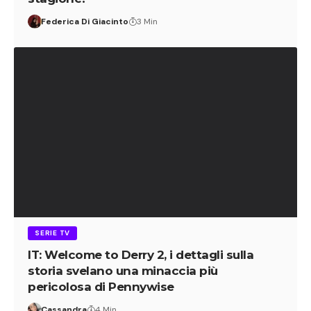
Federica Di Giacinto
3 Min
SERIE TV
IT: Welcome to Derry 2, i dettagli sulla
storia svelano una minaccia più
pericolosa di Pennywise
Cassandra
4 Min