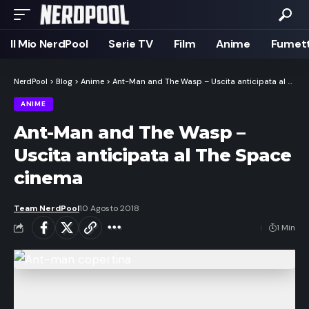
Il Mio NerdPool
Serie TV
Film
Anime
Fumett
NerdPool
>
Blog
>
Anime
>
Ant-Man and The Wasp – Uscita anticipata al The Space cinema
ANIME
Ant-Man and The Wasp –
Uscita anticipata al The Space
cinema
Team NerdPool
10 Agosto 2018
1 Min