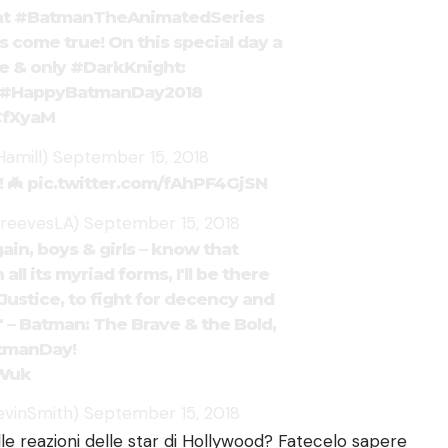
at
#BatmanTheAnimatedSeries
 come true! On this special day a
e & only
#DarkKnight
:
#HappyBatmanDay2018
CfXyaM
Hamill)
September 15, 2018
!! 🦇
pic.twitter.com/fAhPF4GjSN
treevesLA)
September 15, 2018
ain, boys & girls – know that
 all its myriad forms, I'll be there
ustice, to fight for decency and
 – Batman: The Brave & the Bold,
tmanDay
!
KWuk
evinSmith)
September 15, 2018
e reazioni delle star di Hollywood? Fatecelo sapere