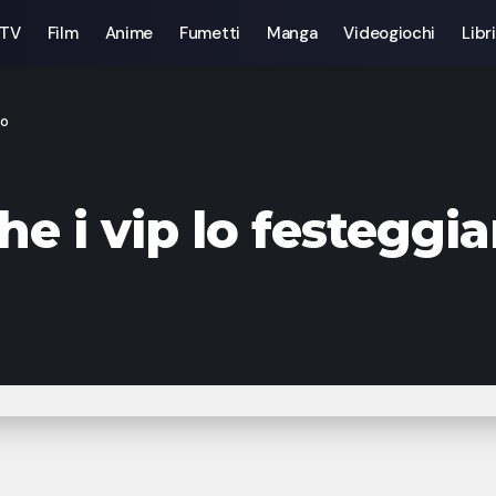
 TV
Film
Anime
Fumetti
Manga
Videogiochi
Libri
no
e i vip lo festeggi