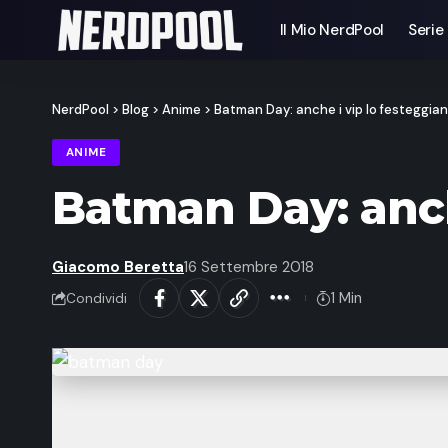
Il Mio NerdPool
Serie
NerdPool
>
Blog
>
Anime
>
Batman Day: anche i vip lo festeggia
ANIME
Batman Day: anch
Giacomo Beretta
16 Settembre 2018
1 Min
Condividi