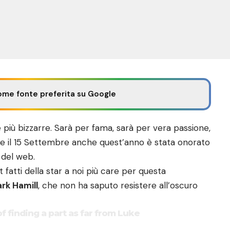
ome fonte preferita su Google
 più bizzarre. Sarà per fama, sarà per vera passione,
 il 15 Settembre anche quest’anno è stata onorato
 del web.
 fatti della star a noi più care per questa
rk Hamill
, che non ha saputo resistere all’oscuro
f finding a part as far from Luke