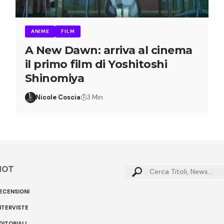
ANIME
FILM
A New Dawn: arriva al cinema
il primo film di Yoshitoshi
Shinomiya
Nicole Coscia
3 Min
HOT
ECENSIONI
NTERVISTE
DITORIALI