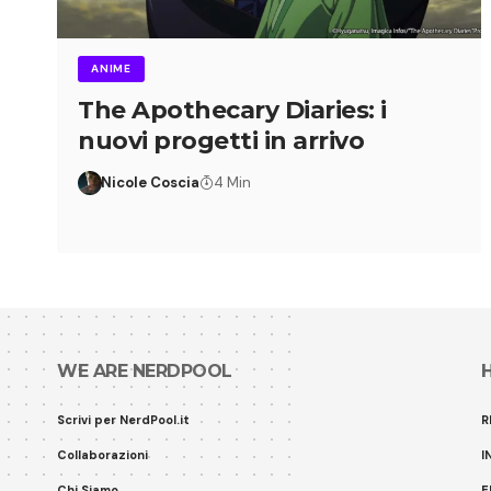
ANIME
The Apothecary Diaries: i
nuovi progetti in arrivo
Nicole Coscia
4 Min
WE ARE NERDPOOL
Scrivi per NerdPool.it
R
Collaborazioni
I
Chi Siamo
E