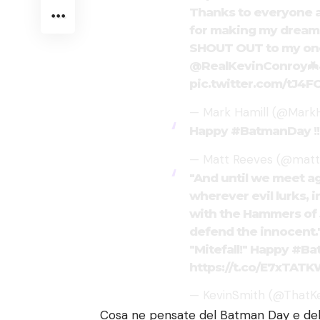
Thanks to everyone 
for making my dreams
SHOUT OUT to my on
@RealKevinConroy
🦇
pic.twitter.com/tJ4F
— Mark Hamill (@Mark
Happy
#BatmanDay
!
— Matt Reeves (@mat
"And until we meet ag
wherever evil lurks, in
with the Hammers of J
defend the innocent."
"Mitefall!" Happy
#Ba
https://t.co/E7xTAT
— KevinSmith (@ThatK
Cosa ne pensate del Batman Day e dell