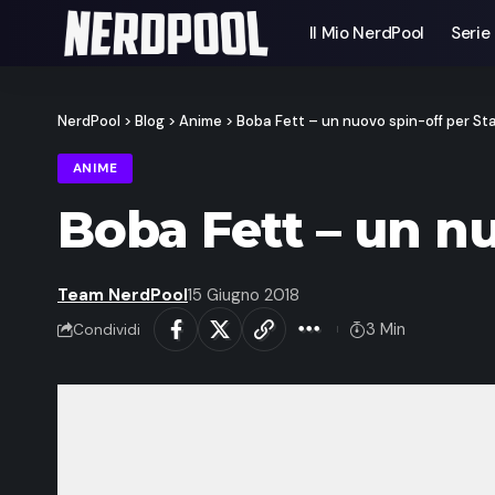
Il Mio NerdPool
Serie
NerdPool
>
Blog
>
Anime
>
Boba Fett – un nuovo spin-off per St
ANIME
Boba Fett – un nu
Team NerdPool
15 Giugno 2018
3 Min
Condividi