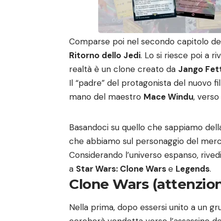
Comparse poi nel secondo capitolo del
Ritorno dello Jedi
. Lo si riesce poi a 
realtà è un clone creato da
Jango Fet
Il “padre” del protagonista del nuovo fi
mano del maestro
Mace Windu
, verso
Basandoci su quello che sappiamo della
che abbiamo sul personaggio del merc
Considerando l’universo espanso, rivedi
a
Star Wars: Clone Wars
e
Legends
.
Clone Wars (attenzione
Nella prima, dopo essersi unito a un gr