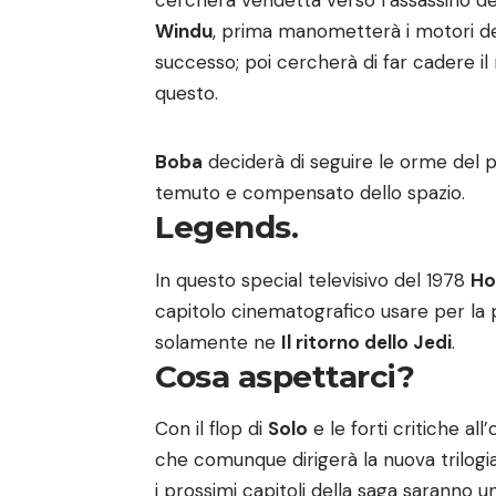
cercherà vendetta verso l’assassino del
Windu
, prima manometterà i motori de
successo; poi cercherà di far cadere il
questo.
Boba
deciderà di seguire le orme del pa
temuto e compensato dello spazio.
Legends.
In questo special televisivo del 1978
Ho
capitolo cinematografico usare per la 
solamente ne
Il ritorno dello Jedi
.
Cosa aspettarci?
Con il flop di
Solo
e le forti critiche al
che comunque dirigerà la nuova trilog
i prossimi capitoli della saga saranno u