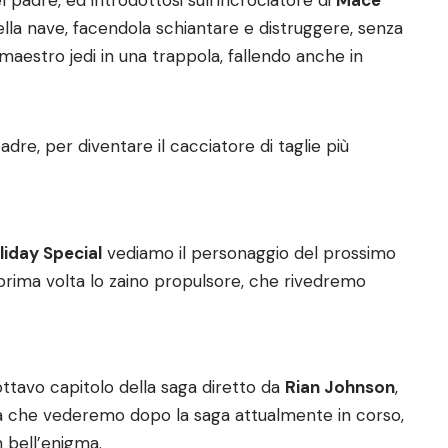
 padre, ed introdottosi sull’incrociatore di
Mace
lla nave, facendola schiantare e distruggere, senza
 maestro jedi in una trappola, fallendo anche in
dre, per diventare il cacciatore di taglie più
liday Special
vediamo il personaggio del prossimo
prima volta lo zaino propulsore, che rivedremo
l’ottavo capitolo della saga diretto da
Rian Johnson
,
ia che vederemo dopo la saga attualmente in corso,
n bell’enigma.