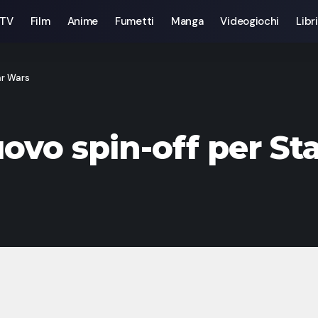
 TV
Film
Anime
Fumetti
Manga
Videogiochi
Libri
ar Wars
ovo spin-off per St