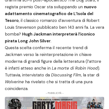
dramma sci-fi post-apocalittico
The Dog Stars
, il
regista premio Oscar sta sviluppando un
nuovo
adattamento cinematografico de L’Isola del
Tesoro
, il classico romanzo d’avventura di Robert
Louis Stevenson pubblicato ben 143 anni fa. La vera
bomba?
Hugh Jackman interpreterà l’iconico
pirata Long John Silver
.
Questa scelta conferma il recente trend di
Jackman verso la reinterpretazione in chiave
moderna di grandi figure della letteratura (l’attore
è infatti atteso anche in
La morte di Robin Hood
).
Tuttavia, intervistato da
Discussing Film
, la star di
Wolverine
ha rivelato che si tratta di una pura
coincidenza.
- PUBBLICITÀ -