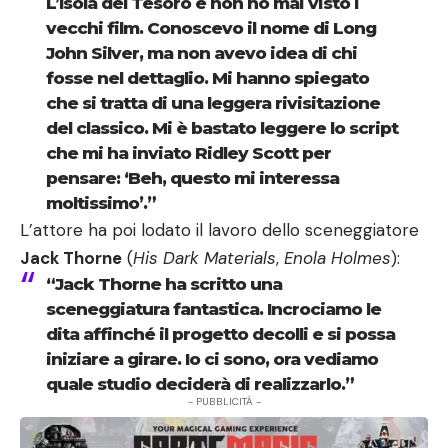
L’Isola del Tesoro e non ho mai visto i
vecchi film. Conoscevo il nome di Long
John Silver, ma non avevo idea di chi
fosse nel dettaglio. Mi hanno spiegato
che si tratta di una leggera rivisitazione
del classico. Mi è bastato leggere lo script
che mi ha inviato Ridley Scott per
pensare: ‘Beh, questo mi interessa
moltissimo’.”
L’attore ha poi lodato il lavoro dello sceneggiatore
Jack Thorne
(
His Dark Materials
,
Enola Holmes
):
“Jack Thorne ha scritto una
sceneggiatura fantastica. Incrociamo le
dita affinché il progetto decolli e si possa
iniziare a girare. Io ci sono, ora vediamo
quale studio deciderà di realizzarlo.”
- PUBBLICITÀ -