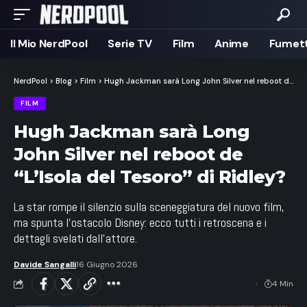
Il Mio NerdPool
Serie TV
Film
Anime
Fumett
NerdPool
>
Blog
>
Film
>
Hugh Jackman sarà Long John Silver nel reboot de “L’Isola del Tesoro” di Ridley?
FILM
Hugh Jackman sarà Long
John Silver nel reboot de
“L’Isola del Tesoro” di Ridley?
La star rompe il silenzio sulla sceneggiatura del nuovo film,
ma spunta l'ostacolo Disney: ecco tutti i retroscena e i
dettagli svelati dall'attore.
Davide Sangalli
16 Giugno 2026
4 Min