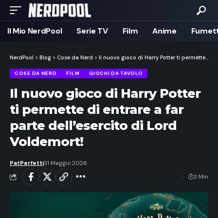
Il Mio NerdPool
Serie TV
Film
Anime
Fumett
NerdPool
>
Blog
>
Cose da Nerd
>
Il nuovo gioco di Harry Potter ti permette di entrare a far parte dell’esercito di Lord Voldemort!
COSE DA NERD
FILM
GIOCHI DA TAVOLO
Il nuovo gioco di Harry Potter
ti permette di entrare a far
parte dell’esercito di Lord
Voldemort!
PatPerfetti
31 Maggio 2026
3 Min