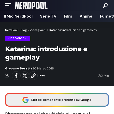
Il Mio NerdPool
Serie TV
Film
Anime
Fumett
NerdPool
>
Blog
>
Videogiochi
>
Katarina: introduzione e gameplay
VIDEOGIOCHI
Katarina: introduzione e
gameplay
Giacomo Beretta
30 Marzo 2018
0 Min
Mettici come fonte preferita su Google