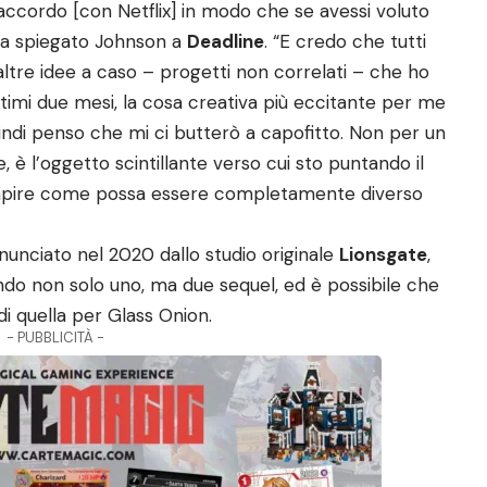
’accordo [con Netflix] in modo che se avessi voluto
, ha spiegato Johnson a
Deadline
. “E credo che tutti
altre idee a caso – progetti non correlati – che ho
ltimi due mesi, la cosa creativa più eccitante per me
indi penso che mi ci butterò a capofitto. Non per un
 è l’oggetto scintillante verso cui sto puntando il
 capire come possa essere completamente diverso
nunciato nel 2020 dallo studio originale
Lionsgate
,
ando non solo uno, ma due sequel, ed è possibile che
di quella per Glass Onion.
- PUBBLICITÀ -