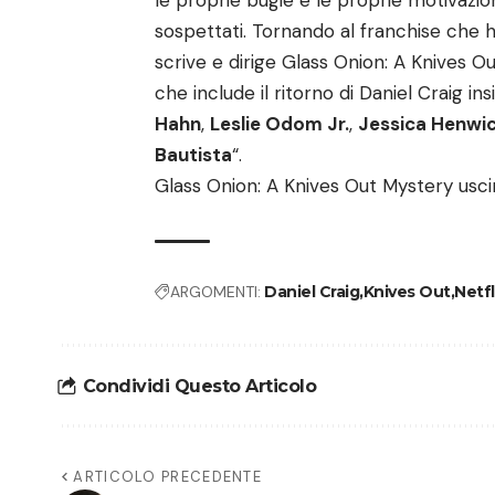
le proprie bugie e le proprie motivazio
sospettati. Tornando al franchise che ha
scrive e dirige Glass Onion: A Knives O
che include il ritorno di Daniel Craig i
Hahn
,
Leslie Odom Jr.
,
Jessica Henwi
Bautista
“.
Glass Onion: A Knives Out Mystery uscir
ARGOMENTI:
Daniel Craig
Knives Out
Netfl
Condividi Questo Articolo
ARTICOLO PRECEDENTE