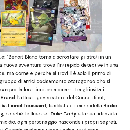
e: “Benoit Blanc torna a scrostare gli strati in un
 nuova avventura trova l’intrepido detective in una
a, ma come e perché si trovi lì è solo il primo di
n gruppo di amici decisamente eterogeneo che si
Bron
per la loro riunione annuale. Tra gli invitati
 Brand
, l’attuale governatore del Connecticut,
rdia
Lionel Toussaint
, la stilista ed ex modella
Birdie
eg
, nonché l’influencer
Duke Cody
e la sua fidanzata
omicidio, ogni personaggio nasconde i propri segreti,