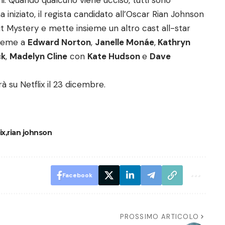
ni. Quando qualcuno viene ucciso, tutti sono
 iniziato, il regista candidato all’Oscar Rian Johnson
ut Mystery e mette insieme un altro cast all-star
nsieme a
Edward Norton
,
Janelle Monáe
,
Kathryn
ck
,
Madelyn Cline
con
Kate Hudson
e
Dave
à su Netflix il 23 dicembre.
ix
rian johnson
Facebook
PROSSIMO ARTICOLO