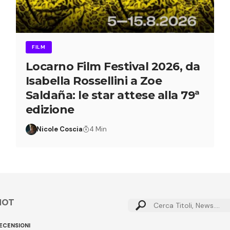
FILM
Locarno Film Festival 2026, da
Isabella Rossellini a Zoe
Saldaña: le star attese alla 79ª
edizione
Nicole Coscia
4 Min
HOT
ECENSIONI