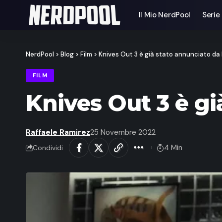
Il Mio NerdPool
Serie
NerdPool
>
Blog
>
Film
>
Knives Out 3 è già stato annunciato da
FILM
Knives Out 3 è g
Raffaele Ramirez
25 Novembre 2022
4 Min
Condividi