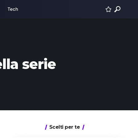
Tech
lla serie
Scelti per te