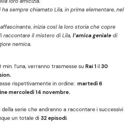
lla loro amicizia.
i ha sempre chiamato Lila, in prima elementare, nel
ffascinante, inizia così la loro storia che copre
i raccontare il mistero di Lila,
l’amica geniale
di
ggiore nemica.
0 min. l’una, verranno trasmesse su
Rai 1
il
30
ion.
sse rispettivamente in ordine:
martedì 6
ine mercoledì 14 novembre.
i della serie che andranno a raccontare i successivi
unque un totale di
32 episodi
.