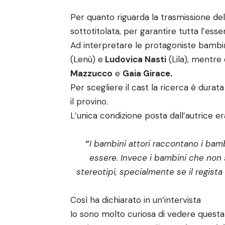
Per quanto riguarda la trasmissione de
sottotitolata, per garantire tutta l’esse
Ad interpretare le protagoniste bamb
(Lenù) e
Ludovica Nasti
(Lila), mentre
Mazzucco
e
Gaia Girace.
Per scegliere il cast la ricerca è dura
il provino.
L’unica condizione posta dall’autrice e
“
I bambini attori raccontano i ba
essere. Invece i bambini che non s
stereotipi, specialmente se il regista è
Così ha dichiarato in un’intervista
Io sono molto curiosa di vedere questa 