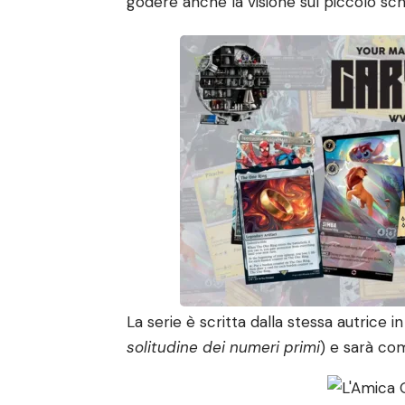
godere anche la visione sul piccolo sc
La serie è scritta dalla stessa autrice 
solitudine dei numeri primi
) e sarà co