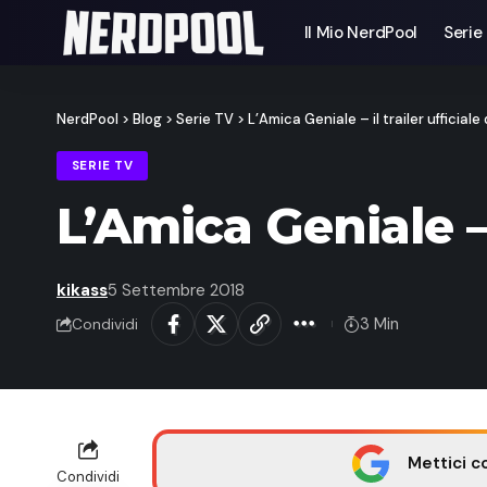
Il Mio NerdPool
Serie
NerdPool
>
Blog
>
Serie TV
>
L’Amica Geniale – il trailer ufficiale 
SERIE TV
L’Amica Geniale – i
kikass
5 Settembre 2018
3 Min
Condividi
Mettici c
Condividi