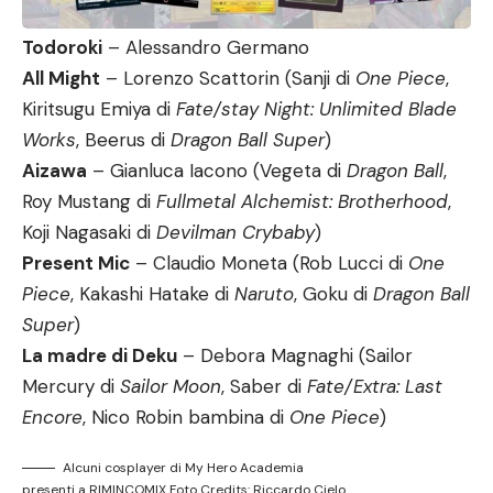
Todoroki
– Alessandro Germano
All Might
– Lorenzo Scattorin (Sanji di
One Piece
,
Kiritsugu Emiya di
Fate/stay Night: Unlimited Blade
Works
, Beerus di
Dragon Ball Super
)
Aizawa
– Gianluca Iacono (Vegeta di
Dragon Ball
,
Roy Mustang di
Fullmetal Alchemist: Brotherhood
,
Koji Nagasaki di
Devilman Crybaby
)
Present Mic
– Claudio Moneta (Rob Lucci di
One
Piece
, Kakashi Hatake di
Naruto
, Goku di
Dragon Ball
Super
)
La madre di Deku
– Debora Magnaghi (Sailor
Mercury di
Sailor Moon
, Saber di
Fate/Extra: Last
Encore
, Nico Robin bambina di
One Piece
)
Alcuni cosplayer di My Hero Academia
presenti a RIMINCOMIX Foto Credits: Riccardo Cielo