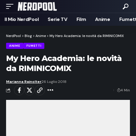
Il Mio NerdPool
Serie TV
Film
Anime
Fumett
NerdPool
>
Blog
>
Anime
>
My Hero Academia: le novità da RIMINICOMIX
ANIME
FUMETTI
My Hero Academia: le novità
da RIMINICOMIX
Marianna Rainolter
26 Luglio 2018
4 Min