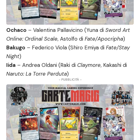
Ochaco
– Valentina Pallavicino (Yuna di
Sword Art
Online: Ordinal Scale
, Astolfo di
Fate/Apocripha
)
Bakugo
– Federico Viola (Shiro Emiya di
Fate/Stay
Night
)
Iida
– Andrea Oldani (Raki di
Claymore
, Kakashi di
Naruto: La Torre Perduta
)
- PUBBLICITÀ -