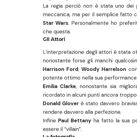
La regia perciò non è stata uno dei p
meccanica, ma per il semplice fatto ch
Star Wars
. Personalmente ho preferito
che questa.
Gli Attori
L’interpretazione degli attori è stata o
nonostante forse gli manchi qualcosin
Harrison Ford
;
Woody Harrelson
come
potente ottimo nella sua performance
Emilia Clarke
, nonostante sia miglio
ricordato in alcuni punti ancora tropp
Donald Glover
è stato davvero bravis
rendere davvero alla perfezione.
Infine
Paul Bettany
ha fatto la sua p
essere il “villain”.
La fotografia