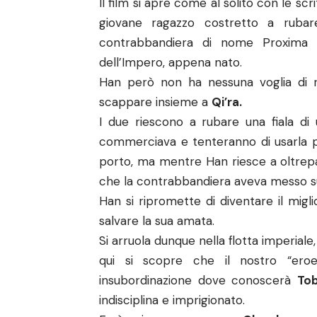
Il film si apre come al solito con le sc
giovane ragazzo costretto a rubare
contrabbandiera di nome Proxima su
dell’Impero, appena nato.
Han però non ha nessuna voglia di 
scappare insieme a
Qi’ra.
I due riescono a rubare una fiala d
commerciava e tenteranno di usarla pe
porto, ma mentre Han riesce a oltrepa
che la contrabbandiera aveva messo su
Han si ripromette di diventare il migli
salvare la sua amata.
Si arruola dunque nella flotta imperial
qui si scopre che il nostro “eroe
insubordinazione dove conoscerà
Tob
indisciplina e imprigionato.