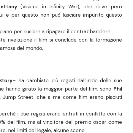
Bettany
(Visione in Infinity War), che deve però
lui, e per questo non può lasciare impunito questo
iano per riuscire a ripagare il contrabbandiere.
e rivelazione il film si conclude con la formazione
ù famosa del mondo.
Story
– ha cambiato più registi dall’inizio delle sue
o che hanno girato la maggior parte del film, sono
Phil
 22 Jump Street, che a me come film erano piaciuti
 perchè i due registi erano entrati in conflitto con la
80% del film, ma al vincitore del premio oscar come
re, nei limiti del legale, alcune scene.