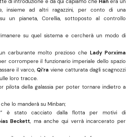
ritte di introduzione e da qui capiamo che
Han
era un
, insieme ad altri ragazzini, per conto di una
 un pianeta, Corellia, sottoposto al controllo
rimanere su quel sistema e cercherà un modo di
i un carburante molto prezioso che
Lady Porxima
r corrompere il funzionario imperiale dello spazio
ssare il varco,
Qi’ra
viene catturata dagli scagnozzi
lle loro tracce.
or pilota della galassia per poter tornare indietro a
e, che lo manderà su Minban;
” è stato cacciato dalla flotta per motivi di
ias Beckett
, ma anche qui verrà incarcerato per