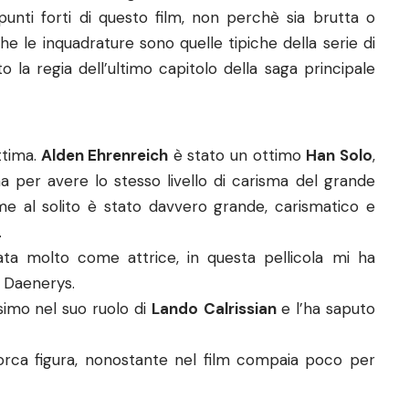
unti forti di questo film, non perchè sia brutta o
e le inquadrature sono quelle tipiche della serie di
 la regia dell’ultimo capitolo della saga principale
ttima.
Alden Ehrenreich
è stato un ottimo
Han Solo
,
a per avere lo stesso livello di carisma del grande
 al solito è stato davvero grande, carismatico e
.
rata molto come attrice, in questa pellicola mi ha
o Daenerys.
simo nel suo ruolo di
Lando
Calrissian
e l’ha saputo
orca figura, nonostante nel film compaia poco per