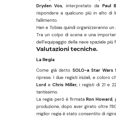
Dryden Vos
, interpretato da
Paul 
rispondere a qualcuno più in alto di 
fallimento.
Han e Tobias quindi organizzeranno un p
Tra un colpo di scena e una important
dell’equipaggio della nave spaziale pi
Valutazioni tecniche.
La Regia
Come già detto
SOLO-a Star Wars 
riprese. I due registi iniziali, e color
Lord
e
Chris Miller,
i registi di 21 e
tantissimo.
La regia però è firmata
Ron Howard
,
produzione, dopo aver girato oltre l’
miglior regia è stato consentito di rigira