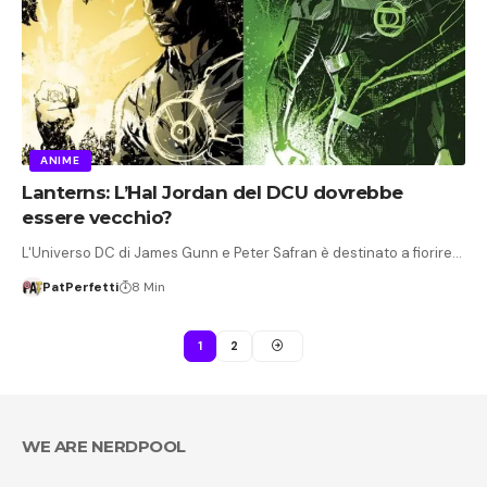
ANIME
Lanterns: L’Hal Jordan del DCU dovrebbe
essere vecchio?
L'Universo DC di James Gunn e Peter Safran è destinato a fiorire…
PatPerfetti
8 Min
1
2
WE ARE NERDPOOL