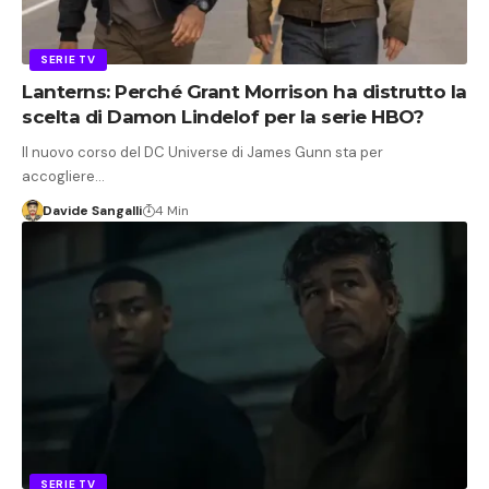
SERIE TV
Lanterns: Perché Grant Morrison ha distrutto la
scelta di Damon Lindelof per la serie HBO?
Il nuovo corso del DC Universe di James Gunn sta per
accogliere…
Davide Sangalli
4 Min
SERIE TV