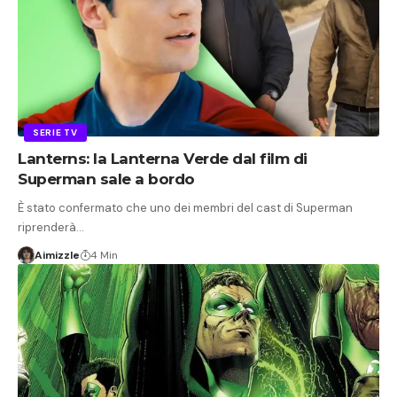
SERIE TV
Lanterns: la Lanterna Verde dal film di
Superman sale a bordo
È stato confermato che uno dei membri del cast di Superman
riprenderà…
Aimizzle
4 Min