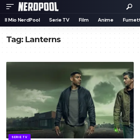
Il Mio NerdPool
Serie TV
Film
Anime
Fumett
Tag:
Lanterns
SERIE TV