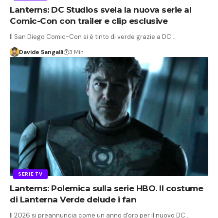
Lanterns: DC Studios svela la nuova serie al
Comic-Con con trailer e clip esclusive
Il San Diego Comic-Con si è tinto di verde grazie a DC…
Davide Sangalli
3 Min
SERIE TV
Lanterns: Polemica sulla serie HBO. Il costume
di Lanterna Verde delude i fan
Il 2026 si preannuncia come un anno d'oro per il nuovo DC…