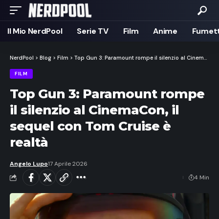
Il Mio NerdPool
Serie TV
Film
Anime
Fumett
NerdPool
>
Blog
>
Film
>
Top Gun 3: Paramount rompe il silenzio al CinemaCon, il sequel con Tom Cruise è realtà
FILM
Top Gun 3: Paramount rompe
il silenzio al CinemaCon, il
sequel con Tom Cruise è
realtà
Angelo Lupo
17 Aprile 2026
4 Min