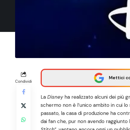
Mettici c
Condividi
La
Disney
ha realizzato alcuni dei più g
schermo non è l’unico ambito in cui lo s
passato, la casa di produzione ha contr
dai fan che, pur non avendo raggiunto 
Stitch
”, vantano ancora oggi un pubbli