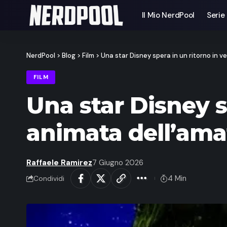
Il Mio NerdPool
Serie
NerdPool
>
Blog
>
Film
>
Una star Disney spera in un ritorno in v
FILM
Una star Disney s
animata dell’ama
Raffaele Ramirez
7 Giugno 2026
4 Min
Condividi