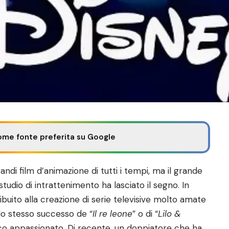
ome fonte preferita su Google
randi film d’animazione di tutti i tempi, ma il grande
tudio di intrattenimento ha lasciato il segno. In
ibuito alla creazione di serie televisive molto amate
lo stesso successo de “
Il re leone
” o di “
Lilo &
co appassionato. Di recente, un doppiatore che ha