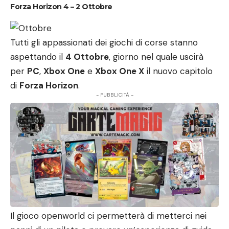
Forza Horizon 4 – 2 Ottobre
Tutti gli appassionati dei giochi di corse stanno
aspettando il
4 Ottobre
, giorno nel quale uscirà
per
PC
,
Xbox One
e
Xbox One X
il nuovo capitolo
di
Forza Horizon
.
- PUBBLICITÀ -
Il gioco openworld ci permetterà di metterci nei