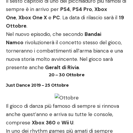
Il sesto capitolo di uno dei picchiaduro più famosi di
sempre è in arrivo per
PS4
,
PS4 Pro
,
Xbox
One
,
Xbox One X
e
PC
. La data di rilascio sarà il
19
Ottobre
.
Nel nuovo episodio, che secondo
Bandai
Namco
rivoluzionerà il concetto stesso del gioco,
torneranno i combattimenti all’arma bianca e una
nuova storia molto avvincente. Nel gioco sarà
presente anche
Geralt di Rivia
.
20 – 30 Ottobre
Just Dance 2019 – 25 Ottobre
Il gioco di danza più famoso di sempre si rinnova
anche quest’anno e arriva su tutte le console,
comprese
Xbox 360
e
Wii U
.
In uno dei rhythm games più amati di sempre