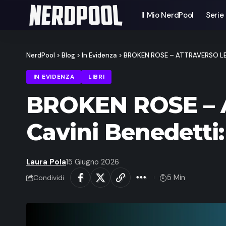
Il Mio NerdPool
Serie
NerdPool
>
Blog
>
In Evidenza
>
BROKEN ROSE – ATTRAVERSO LE S
IN EVIDENZA
LIBRI
BROKEN ROSE – A
Cavini Benedetti
Laura Pola
15 Giugno 2026
5 Min
Condividi