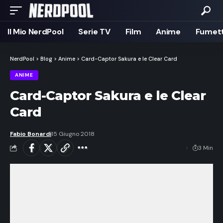
Il Mio NerdPool
Serie TV
Film
Anime
Fumett
NerdPool
>
Blog
>
Anime
>
Card-Captor Sakura e le Clear Card
ANIME
Card-Captor Sakura e le Clear
Card
Fabio Bonardi
15 Giugno 2018
3 Min