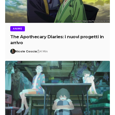
ANIME
The Apothecary Diaries: i nuovi progetti in
arrivo
Nicole Coscia
4 Min