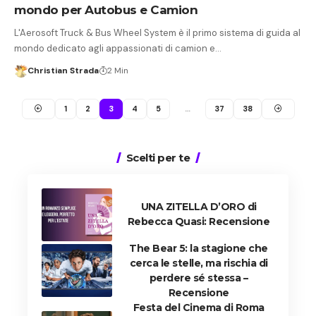
mondo per Autobus e Camion
L'Aerosoft Truck & Bus Wheel System è il primo sistema di guida al
mondo dedicato agli appassionati di camion e…
Christian Strada
2 Min
1
2
3
4
5
…
37
38
Scelti per te
UNA ZITELLA D’ORO di
Rebecca Quasi: Recensione
The Bear 5: la stagione che
cerca le stelle, ma rischia di
perdere sé stessa –
Recensione
Festa del Cinema di Roma