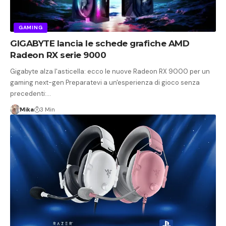
GAMING
GIGABYTE lancia le schede grafiche AMD
Radeon RX serie 9000
Gigabyte alza l'asticella: ecco le nuove Radeon RX 9000 per un
gaming next-gen Preparatevi a un'esperienza di gioco senza
precedenti:…
Mika
3 Min