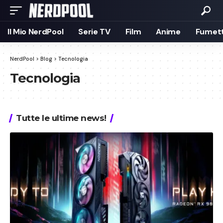
Il Mio NerdPool
Serie TV
Film
Anime
Fumett
NerdPool
>
Blog
>
Tecnologia
Tecnologia
Tutte le ultime news!