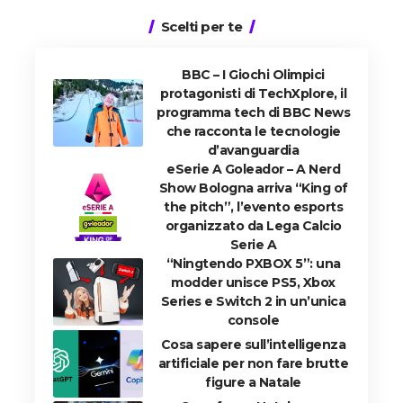
Scelti per te
BBC – I Giochi Olimpici
protagonisti di TechXplore, il
programma tech di BBC News
che racconta le tecnologie
d’avanguardia
eSerie A Goleador – A Nerd
Show Bologna arriva “King of
the pitch”, l’evento esports
organizzato da Lega Calcio
Serie A
“Ningtendo PXBOX 5”: una
modder unisce PS5, Xbox
Series e Switch 2 in un’unica
console
Cosa sapere sull’intelligenza
artificiale per non fare brutte
figure a Natale