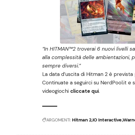
“In HITMAN™2 troverai 6 nuovi livelli s
alla complessità delle ambientazioni, pot
sempre diversi.”
La data d’uscita di Hitman 2 è previst
Continuate a seguirci su NerdPool.it e se
videogiochi
cliccate qui
.
ARGOMENTI:
Hitman 2
IO Interactive
Warne