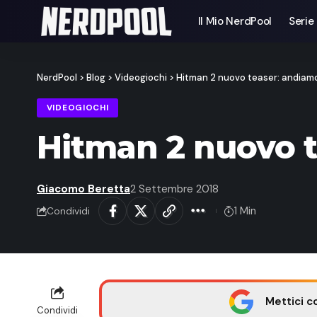
Il Mio NerdPool
Serie
NerdPool
>
Blog
>
Videogiochi
>
Hitman 2 nuovo teaser: andiam
VIDEOGIOCHI
Hitman 2 nuovo t
Giacomo Beretta
2 Settembre 2018
1 Min
Condividi
Mettici c
Condividi