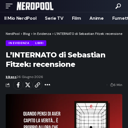
Il Mio NerdPool
Serie TV
Film
Anime
Fumett
NerdPool
>
Blog
>
In Evidenza
>
L’INTERNATO di Sebastian Fitzek: recensione
IN EVIDENZA
LIBRI
L’INTERNATO di Sebastian
Fitzek: recensione
kikass
26 Giugno 2026
6 Min