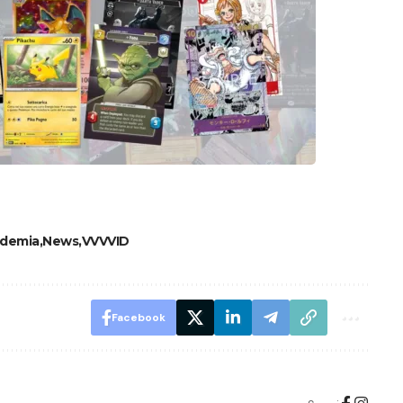
ademia
News
VVVVID
Facebook