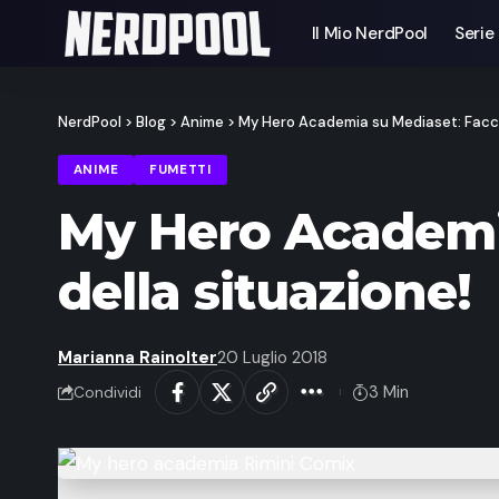
Il Mio NerdPool
Serie
NerdPool
>
Blog
>
Anime
>
My Hero Academia su Mediaset: Faccia
ANIME
FUMETTI
My Hero Academia
della situazione!
Marianna Rainolter
20 Luglio 2018
3 Min
Condividi