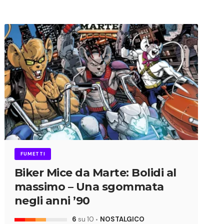
FUMETTI
Biker Mice da Marte: Bolidi al
massimo – Una sgommata
negli anni ’90
6
su 10
NOSTALGICO