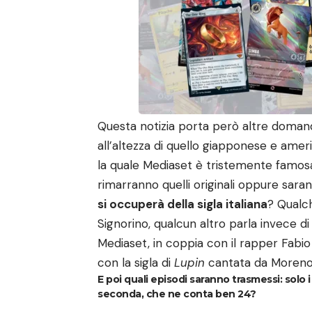
Questa notizia porta però altre domande 
all’altezza di quello giapponese e ame
la quale Mediaset è tristemente famosa?
rimarranno quelli originali oppure saran
si occuperà della sigla italiana
? Qualc
Signorino, qualcun altro parla invece di
Mediaset, in coppia con il rapper Fabio
con la sigla di
Lupin
cantata da Moreno
E poi
quali episodi saranno trasmessi
: solo
seconda, che ne conta ben 24?