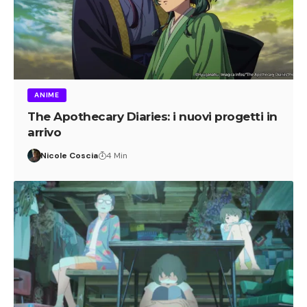
ANIME
The Apothecary Diaries: i nuovi progetti in
arrivo
Nicole Coscia
4 Min