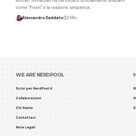
Rotten Tomatoes ha certificato ufficialmente Shazam!
come "Fresh" e la reazione simpatica…
Alessandro Daddato
2 Min
WE ARE NERDPOOL
Scrivi per NerdPool.it
R
Collaborazioni
I
Chi Siamo
E
Contattaci
Note Legali