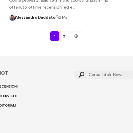
Come previsto nelle settimane scorse, Shazam! ha
ottenuto ottime recensioni ed è…
Alessandro Daddato
2 Min
1
2
HOT
Cerca:
ECENSIONI
NTERVISTE
DITORIALI