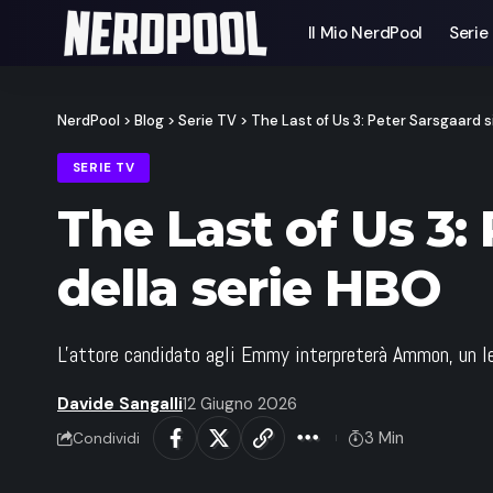
Il Mio NerdPool
Serie
NerdPool
>
Blog
>
Serie TV
>
The Last of Us 3: Peter Sarsgaard s
SERIE TV
The Last of Us 3: 
della serie HBO
L'attore candidato agli Emmy interpreterà Ammon, un le
Davide Sangalli
12 Giugno 2026
3 Min
Condividi