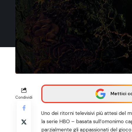
Mettici c
Condividi
Uno dei ritorni televisivi più attesi d
la serie HBO – basata sull’omonimo ca
parzialmente gli appassionati del gioco