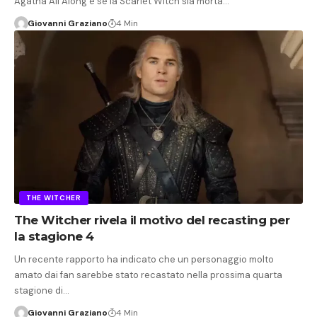
Agatha All Along è se la Scarlet Witch sia morta…
Giovanni Graziano
4 Min
THE WITCHER
The Witcher rivela il motivo del recasting per
la stagione 4
Un recente rapporto ha indicato che un personaggio molto
amato dai fan sarebbe stato recastato nella prossima quarta
stagione di…
Giovanni Graziano
4 Min