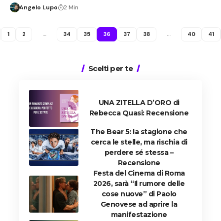
Angelo Lupo
2 Min
1
2
…
34
35
36
37
38
…
40
41
Scelti per te
UNA ZITELLA D’ORO di
Rebecca Quasi: Recensione
The Bear 5: la stagione che
cerca le stelle, ma rischia di
perdere sé stessa –
Recensione
Festa del Cinema di Roma
2026, sarà “Il rumore delle
cose nuove” di Paolo
Genovese ad aprire la
manifestazione