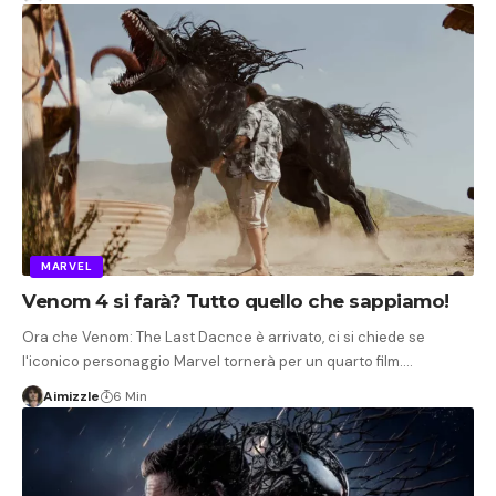
MARVEL
Venom 4 si farà? Tutto quello che sappiamo!
Ora che Venom: The Last Dacnce è arrivato, ci si chiede se
l'iconico personaggio Marvel tornerà per un quarto film.…
Aimizzle
6 Min