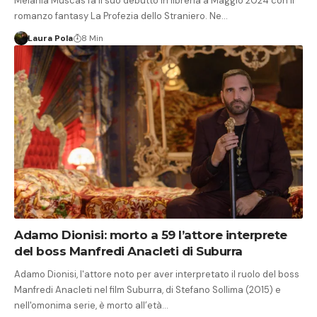
Melania Muscas fa il suo debutto in libreria a Maggio 2024 con il
romanzo fantasy La Profezia dello Straniero. Ne…
Laura Pola
8 Min
Adamo Dionisi: morto a 59 l’attore interprete
del boss Manfredi Anacleti di Suburra
Adamo Dionisi, l'attore noto per aver interpretato il ruolo del boss
Manfredi Anacleti nel film Suburra, di Stefano Sollima (2015) e
nell'omonima serie, è morto all’età…