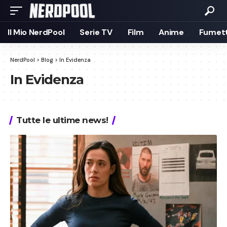
Il Mio NerdPool
Serie TV
Film
Anime
Fumett
NerdPool
>
Blog
>
In Evidenza
In Evidenza
Tutte le ultime news!