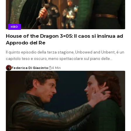
HBO
House of the Dragon 3×05: Il caos si insinua ad
Approdo del Re
Il quinto episodio della terza stagione, Unbowed and Unbent, è un
capitolo teso e oscuro, meno spettacolare sul piano delle…
Federica Di Giacinto
4 Min