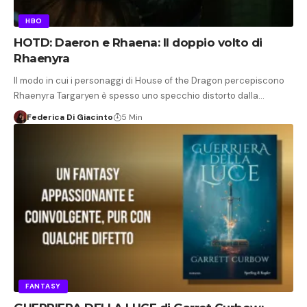
HBO
HOTD: Daeron e Rhaena: Il doppio volto di
Rhaenyra
Il modo in cui i personaggi di House of the Dragon percepiscono
Rhaenyra Targaryen è spesso uno specchio distorto dalla…
Federica Di Giacinto
5 Min
FANTASY