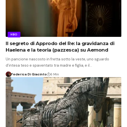
HBO
Il segreto di Approdo del Re: la gravidanza di
Haelena e la teoria (pazzesca) su Aemond
Un pancione nascosto in fretta sotto la veste, uno sguardo
d'intesa teso e spaventato tra madre e figlia, e il…
Federica Di Giacinto
6 Min