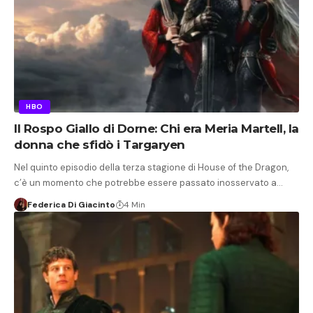
HBO
Il Rospo Giallo di Dorne: Chi era Meria Martell, la
donna che sfidò i Targaryen
Nel quinto episodio della terza stagione di House of the Dragon,
c’è un momento che potrebbe essere passato inosservato a…
Federica Di Giacinto
4 Min