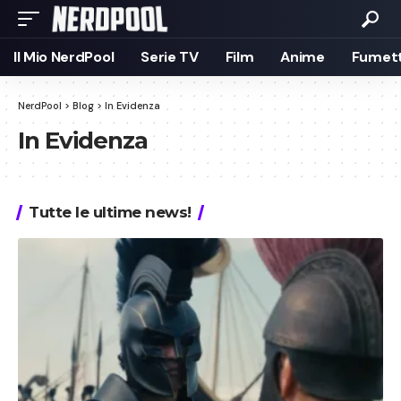
Il Mio NerdPool
Serie TV
Film
Anime
Fumett
NerdPool
>
Blog
>
In Evidenza
In Evidenza
Tutte le ultime news!