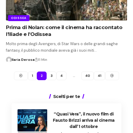
ODISSEA
Prima di Nolan: come il cinema ha raccontato
l’Iliade e l’Odissea
Molto prima degli Avengers, di Star Wars o delle grandi saghe
fantasy, il pubblico mondiale aveva già i suoi miti…
Ilaria Derosa
11 Min
1
2
3
4
…
40
41
Scelti per te
“Quasi Vera”, il nuovo film di
Fausto Brizzi arriva al cinema
dall’1 ottobre