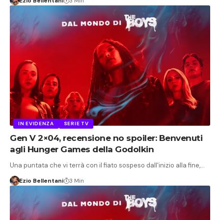
Ezio Bellentani
3 Min
IN EVIDENZA
SERIE TV
Gen V 2×04, recensione no spoiler: Benvenuti
agli Hunger Games della Godolkin
Una puntata che vi terrà con il fiato sospeso dall'inizio alla fine,…
Ezio Bellentani
3 Min