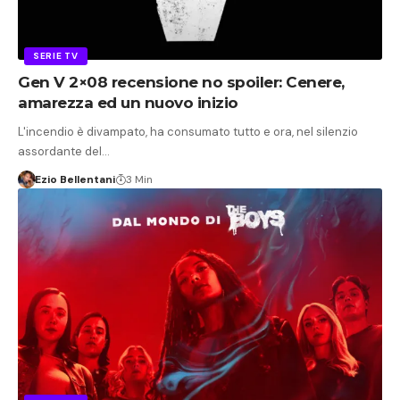
SERIE TV
Gen V 2×08 recensione no spoiler: Cenere,
amarezza ed un nuovo inizio
L'incendio è divampato, ha consumato tutto e ora, nel silenzio
assordante del…
Ezio Bellentani
3 Min