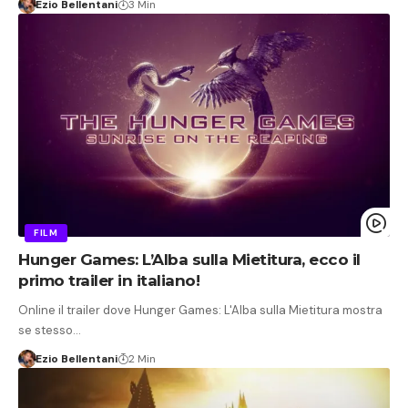
Ezio Bellentani
3 Min
FILM
Hunger Games: L’Alba sulla Mietitura, ecco il
primo trailer in italiano!
Online il trailer dove Hunger Games: L'Alba sulla Mietitura mostra
se stesso…
Ezio Bellentani
2 Min