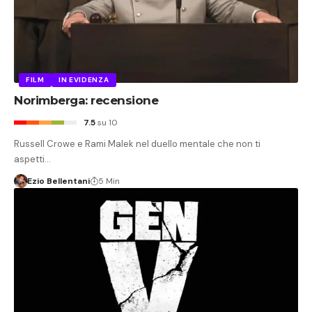
FILM
IN EVIDENZA
Norimberga: recensione
7.5
su 10
Russell Crowe e Rami Malek nel duello mentale che non ti
aspetti…
Ezio Bellentani
5 Min