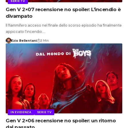
SERIE TV
Gen V 2×07 recensione no spoiler: L’incendio è
divampato
Il fiammifero acceso nel finale dello scorso episodio ha finalmente
appiccato l'incendio.…
Ezio Bellentani
3 Min
IN EVIDENZA
SERIE TV
Gen V 2×06 recensione no spoiler: un ritorno
dal passato