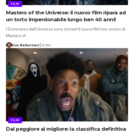
FILM
Masters of the Universe: il nuovo film ripara ad
un torto imperdonabile lungo ben 40 anni!
I Dominatori dell'Universo sono tornati! Il nuovo film live-action di
Masters of…
Ezio Bellentani
4 Min
FILM
Dal peggiore al migliore: la classifica definitiva