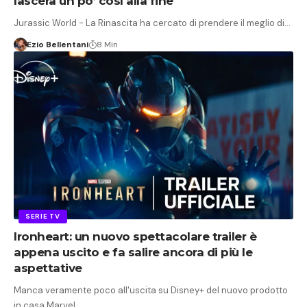
lascerà un po’ così alla fine
Jurassic World - La Rinascita ha cercato di prendere il meglio di…
Ezio Bellentani
8 Min
SERIE TV
Ironheart: un nuovo spettacolare trailer è
appena uscito e fa salire ancora di più le
aspettative
Manca veramente poco all'uscita su Disney+ del nuovo prodotto
in casa Marvel,…