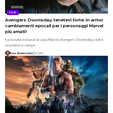
FILM
Avengers: Doomsday, tenetevi forte: in arrivo
cambiamenti epocali per i personaggi Marvel
più amati!
Il prossimo kolossal di casa Marvel, Avengers: Doomsday, vedrà
scendere in campo…
Ezio Bellentani
4 Min