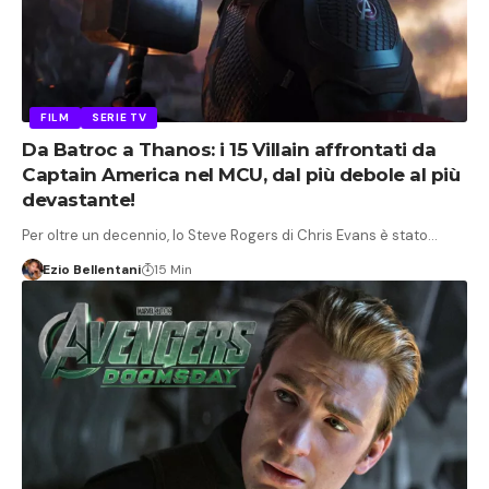
FILM
SERIE TV
Da Batroc a Thanos: i 15 Villain affrontati da
Captain America nel MCU, dal più debole al più
devastante!
Per oltre un decennio, lo Steve Rogers di Chris Evans è stato…
Ezio Bellentani
15 Min