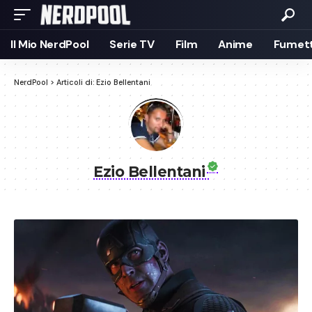
Il Mio NerdPool
Serie TV
Film
Anime
Fumett
NerdPool
>
Articoli di: Ezio Bellentani
Ezio Bellentani