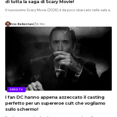
di tutta la saga di Scary Movie!
Il nuovissimo Scary Movie (2026) è da poco sbarcato nelle sale e,
…
Ezio Bellentani
6 Min
SERIE TV
I fan DC hanno appena azzeccato il casting
perfetto per un supereroe cult che vogliamo
sullo schermo!