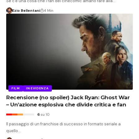
Se c'è una cosa che i fan dei cinecomic amano fare alla…
Ezio Bellentani
4 Min
FILM
IN EVIDENZA
Recensione (no spoiler) Jack Ryan: Ghost War
– Un’azione esplosiva che divide critica e fan
6
su 10
Il passaggio di un franchise di successo in formato seriale a
quello…